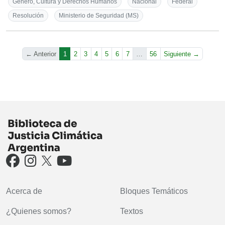
Género, Cultura y Derechos Humanos
Nacional
Federal
Resolución
Ministerio de Seguridad (MS)
(actual)
← Anterior
1
2
3
4
5
6
7
…
56
Siguiente →
Acerca de
Bloques Temáticos
¿Quienes somos?
Textos