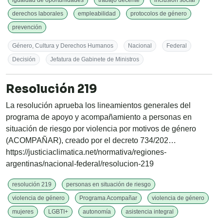
igualdad de oportunidades
trabajo decente
inclusión social
derechos laborales
empleabilidad
protocolos de género
prevención
Género, Cultura y Derechos Humanos
Nacional
Federal
Decisión
Jefatura de Gabinete de Ministros
Resolución 219
La resolución aprueba los lineamientos generales del
programa de apoyo y acompañamiento a personas en
situación de riesgo por violencia por motivos de género
(ACOMPAÑAR), creado por el decreto 734/202…
https://justiciaclimatica.net/normativa/regiones-
argentinas/nacional-federal/resolucion-219
resolución 219
personas en situación de riesgo
violencia de género
Programa Acompañar
violencia de género
mujeres
LGBTI+
autonomía
asistencia integral