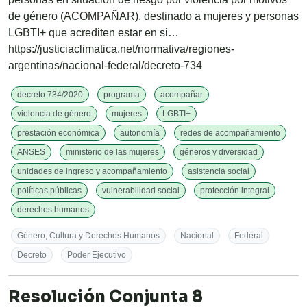
de género (ACOMPAÑAR), destinado a mujeres y personas
LGBTI+ que acrediten estar en si…
https://justiciaclimatica.net/normativa/regiones-
argentinas/nacional-federal/decreto-734
decreto 734/2020
programa
acompañar
violencia de género
mujeres
LGBTI+
prestación económica
autonomía
redes de acompañamiento
ANSES
ministerio de las mujeres
géneros y diversidad
unidades de ingreso y acompañamiento
asistencia social
políticas públicas
vulnerabilidad social
protección integral
derechos humanos
Género, Cultura y Derechos Humanos
Nacional
Federal
Decreto
Poder Ejecutivo
Resolución Conjunta 8