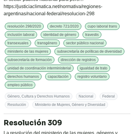
https://justiciaclimatica.net/normativa/regiones-
argentinas/nacional-federal/resolucion-298
resolución 298/2020
decreto 721/2020
cupo laboral trans
inclusión laboral
identidad de género
travestis
transexuales
transgénero
sector público nacional
ministerio de las mujeres
subsecretaría de políticas de diversidad
subsecretaría de formación
dirección de registros
unidad de coordinación interministerial
igualdad de trato
derechos humanos
capacitación
registro voluntario
empleo público
Género, Cultura y Derechos Humanos
Nacional
Federal
Resolución
Ministerio de Mujeres, Género y Diversidad
Resolución 309
La resolución del ministerio de las mujeres, géneros y