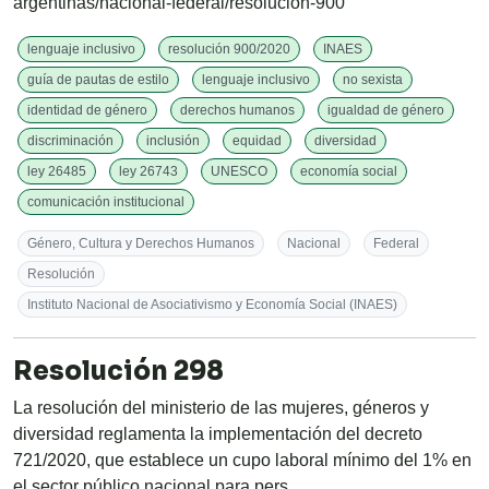
argentinas/nacional-federal/resolucion-900
lenguaje inclusivo
resolución 900/2020
INAES
guía de pautas de estilo
lenguaje inclusivo
no sexista
identidad de género
derechos humanos
igualdad de género
discriminación
inclusión
equidad
diversidad
ley 26485
ley 26743
UNESCO
economía social
comunicación institucional
Género, Cultura y Derechos Humanos
Nacional
Federal
Resolución
Instituto Nacional de Asociativismo y Economía Social (INAES)
Resolución 298
La resolución del ministerio de las mujeres, géneros y
diversidad reglamenta la implementación del decreto
721/2020, que establece un cupo laboral mínimo del 1% en
el sector público nacional para pers…