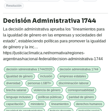
Resolución
Decisión Administrativa 1744
La decisión administrativa aprueba los "lineamientos para
la igualdad de género en las empresas y sociedades del
estado", estableciendo políticas para promover la igualdad
de género y la inc…
https://justiciaclimatica.net/normativa/regiones-
argentinas/nacional-federal/decision-administrativa-1744
decisión sdministrativa 1744/2020
decisión administrativa 1744
Igualdad de género
inclusión
empresas estatales
diversidad
personas LGBTI+
discriminación laboral
brecha salarial
violencia de género
corresponsabilidad
lenguaje inclusivo
políticas públicas
paridad de género
capacitación
ministerio
lineamientos
derechos humanos