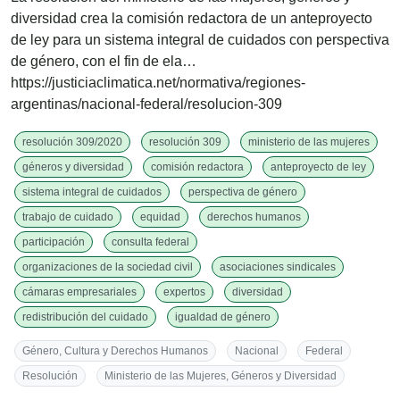
diversidad crea la comisión redactora de un anteproyecto
de ley para un sistema integral de cuidados con perspectiva
de género, con el fin de ela…
https://justiciaclimatica.net/normativa/regiones-
argentinas/nacional-federal/resolucion-309
resolución 309/2020
resolución 309
ministerio de las mujeres
géneros y diversidad
comisión redactora
anteproyecto de ley
sistema integral de cuidados
perspectiva de género
trabajo de cuidado
equidad
derechos humanos
participación
consulta federal
organizaciones de la sociedad civil
asociaciones sindicales
cámaras empresariales
expertos
diversidad
redistribución del cuidado
igualdad de género
Género, Cultura y Derechos Humanos
Nacional
Federal
Resolución
Ministerio de las Mujeres, Géneros y Diversidad