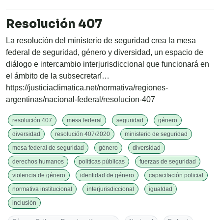
Resolución 407
La resolución del ministerio de seguridad crea la mesa
federal de seguridad, género y diversidad, un espacio de
diálogo e intercambio interjurisdiccional que funcionará en
el ámbito de la subsecretarí…
https://justiciaclimatica.net/normativa/regiones-
argentinas/nacional-federal/resolucion-407
resolución 407
mesa federal
seguridad
género
diversidad
resolución 407/2020
ministerio de seguridad
mesa federal de seguridad
género
diversidad
derechos humanos
políticas públicas
fuerzas de seguridad
violencia de género
identidad de género
capacitación policial
normativa institucional
interjurisdiccional
igualdad
inclusión