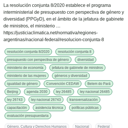
La resolución conjunta 8/2020 establece el programa
interministerial de presupuesto con perspectiva de género y
diversidad (PPGyD), en el ámbito de la jefatura de gabinete
de ministros, el ministerio …
https://justiciaclimatica.net/normativa/regiones-
argentinas/nacional-federal/resolucion-conjunta-8
resolución conjunta 8/2020
resolución conjunta 8
presupuesto con perspectiva de género
diversidad
ministerio de economía
jefatura de gabinete de ministros
ministerio de las mujeres
géneros y diversidad
igualdad de género
Convención CEDAW
Belem do Pará
Beijing
agenda 2030
ley 26485
ley nacional 26485
ley 26743
ley nacional 26743
transversalización
capacitación
asistencia técnica
políticas públicas
evaluación presupuestaria
Género, Cultura y Derechos Humanos
Nacional
Federal